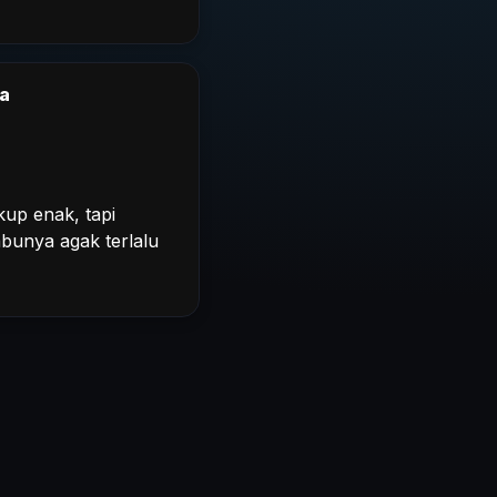
a
up enak, tapi
unya agak terlalu