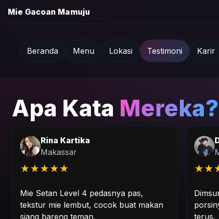
Mie Gacoan Mamuju
Beranda
Menu
Lokasi
Testimoni
Karir
Apa Kata
Mereka?
Rina Kartika
Makassar
★
★
★
★
★
★
★
Mie Setan Level 4 pedasnya pas,
Dimsum
tekstur mie lembut, cocok buat makan
porsin
siang bareng teman.
terus.