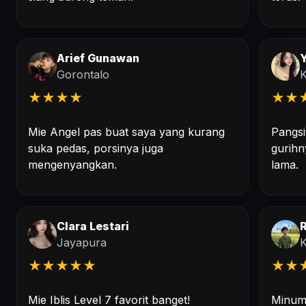
Arief Gunawan
Y
Gorontalo
K
★
★
★
★
★
★
Mie Angel pas buat saya yang kurang
Pangsi
suka pedas, porsinya juga
gurihn
mengenyangkan.
lama.
Clara Lestari
R
Jayapura
★
★
★
★
★
★
★
Mie Iblis Level 7 favorit banget!
Minuma