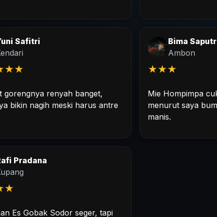
uni Safitri
Bima Saputr
endari
Ambon
★
★
★
★
★
★
t gorengnya renyah banget,
Mie Hompimpa cuk
ya bikin nagih meski harus antre
menurut saya bumb
manis.
afi Pradana
Kupang
★
★
n Es Gobak Sodor seger, tapi