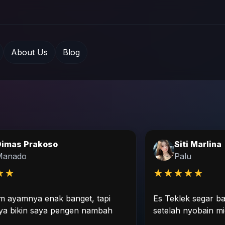
About Us
Blog
Dimas Prakoso
Siti Marlina
Manado
Palu
★
★
★
★
★
★
★
 ayamnya enak banget, tapi
Es Teklek segar ba
ya bikin saya pengen nambah
setelah nyobain mie