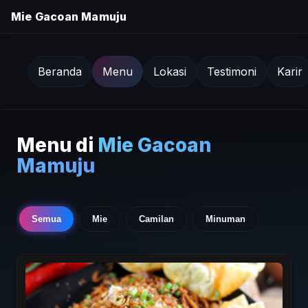
Mie Gacoan Mamuju
Beranda
Menu
Lokasi
Testimoni
Karir
Menu di
Mie Gacoan
Mamuju
Semua
Mie
Camilan
Minuman