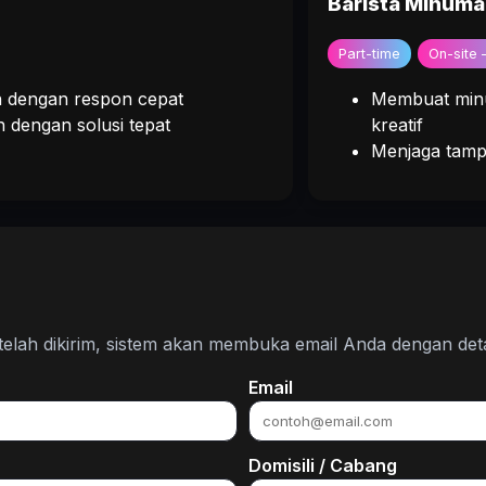
Barista Minum
Part-time
On-site
 dengan respon cepat
Membuat min
dengan solusi tepat
kreatif
Menjaga tampi
telah dikirim, sistem akan membuka email Anda dengan detai
Email
Domisili / Cabang