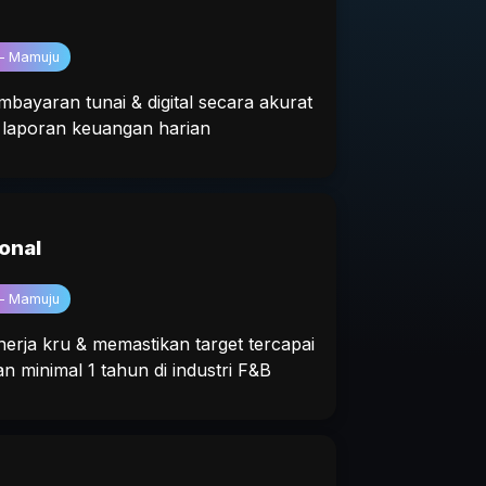
— Mamuju
bayaran tunai & digital secara akurat
m laporan keuangan harian
onal
— Mamuju
erja kru & memastikan target tercapai
 minimal 1 tahun di industri F&B