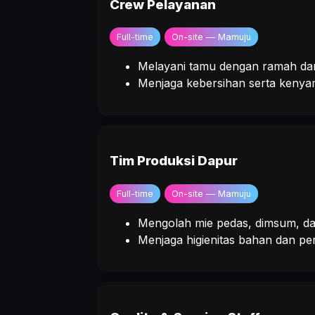
Crew Pelayanan
Full-time
On-site — Mamuju
Melayani tamu dengan ramah da
Menjaga kebersihan serta keny
Tim Produksi Dapur
Full-time
On-site — Mamuju
Mengolah mie pedas, dimsum, d
Menjaga higienitas bahan dan pe