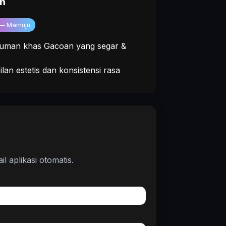
an
 — Mamuju
uman khas Gacoan yang segar &
lan estetis dan konsistensi rasa
l aplikasi otomatis.