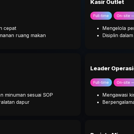
Kasir Outlet
Full-time
On-site 
n cepat
Mengelola pem
amanan ruang makan
Disiplin dala
Leader Operasi
Full-time
On-site 
an minuman sesuai SOP
Mengawasi kin
ralatan dapur
Berpengalaman