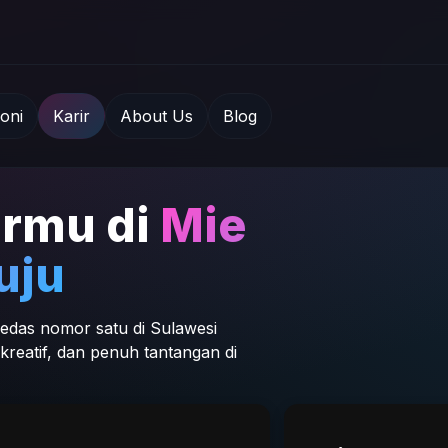
oni
Karir
About Us
Blog
ermu di
Mie
uju
edas nomor satu di Sulawesi
reatif, dan penuh tantangan di