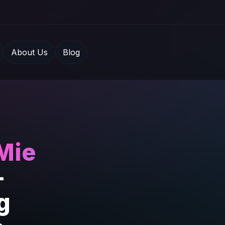
About Us
Blog
Mie
—
g