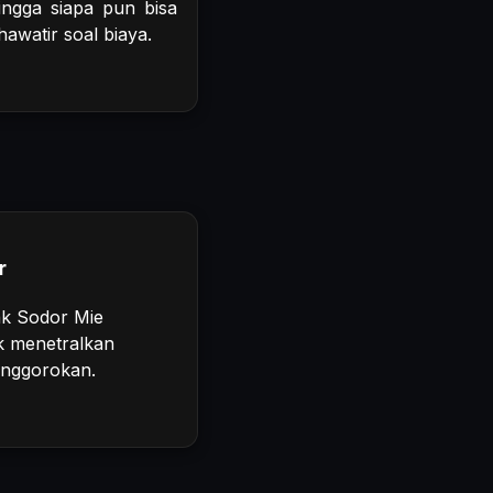
ingga siapa pun bisa
awatir soal biaya.
r
k Sodor Mie
k menetralkan
tenggorokan.