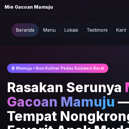
Mie Gacoan Mamuju
Beranda
Menu
Lokasi
Testimoni
Karir
🍜 Mamuju • Ikon Kuliner Pedas Sulawesi Barat
Rasakan Serunya
Gacoan Mamuju
Tempat Nongkron