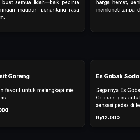
 buat semua lidah—baik pecinta
harga hemat, seh
 ringan maupun penantang rasa
menikmati tanpa kh
m.
sit Goreng
Es Gobak Sodo
n favorit untuk melengkapi mie
Segarnya Es Goba
mu.
Gacoan, pas untu
sensasi pedas di 
000
Rp12.000