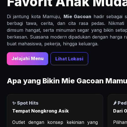
Favorit Anak Mud
Di jantung kota Mamuju,
Mie Gacoan
hadir sebagai 
berbagi tawa, cerita, dan cita rasa pedas. Nikmati
dimsum hangat, serta minuman segar yang bikin seti
berkesan. Suasana modern dipadukan dengan harga r
buat mahasiswa, pekerja, hingga keluarga.
Jelajahi Menu
Lihat Lokasi
Apa yang Bikin Mie Gacoan Mamu
✨ Spot Hits
🌶️ Pe
Tempat Nongkrong Asik
Dari 
Outlet dengan konsep kekinian yang
Pilih