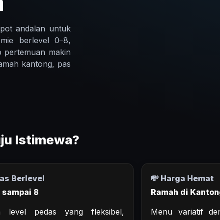
a
spot andalan untuk
 mie berlevel 0–8,
ap pertemuan makin
amah kantong, pas
ju Istimewa?
das Berlevel
💸 Harga Hemat
0 sampai 8
Ramah di Kanton
an level pedas yang fleksibel,
Menu variatif d